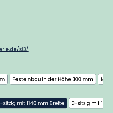
rle.de/sl3/
mm
Festeinbau in der Höhe 300 mm
Mit 
3-sitzig mit 1140 mm Breite
3-sitzig mit 120