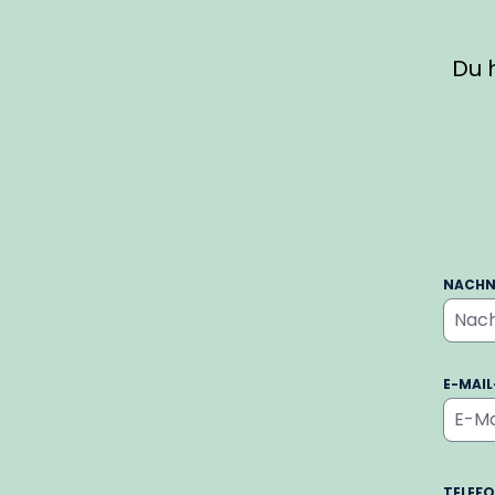
Du 
NACH
E-MAI
TELEF