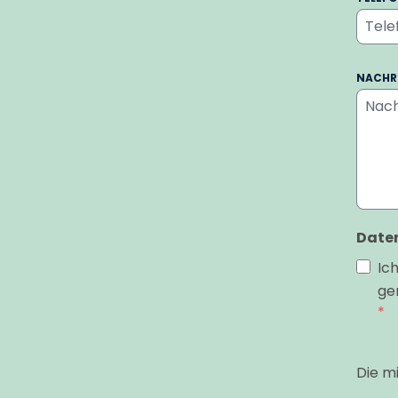
NACHR
Date
Ic
ge
*
Die mi