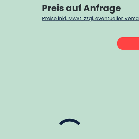
Preis auf Anfrage
Preise inkl. MwSt. zzgl. eventueller Ver
Produkt Anzahl: Gib den g