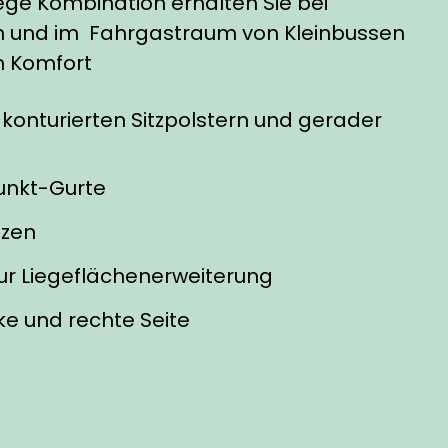
iege Kombination erhalten Sie bei
en und im Fahrgastraum von Kleinbussen
n Komfort
 konturierten Sitzpolstern und gerader
Punkt-Gurte
tzen
 zur Liegeflächenerweiterung
nke und rechte Seite