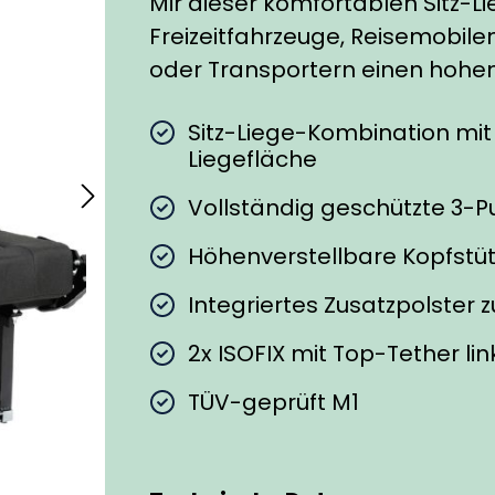
Mir dieser komfortablen Sitz-L
Freizeitfahrzeuge, Reisemobil
oder Transportern einen hohe
Sitz-Liege-Kombination mit
Liegefläche
Vollständig geschützte 3-
Höhenverstellbare Kopfstü
Integriertes Zusatzpolster
2x ISOFIX mit Top-Tether li
TÜV-geprüft M1